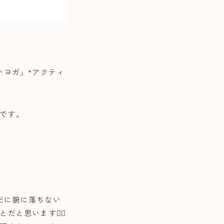
いヨガ」*アクティ
）です。
。
だに腑に落ちない
と思います❤️‍🔥