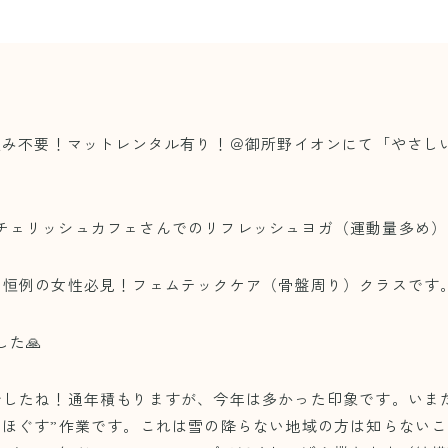
申し込み不要！マットレンタル有り！＠御所野イオンにて「やさし
＠チェリッシュカフェさんでのリフレッシュヨガ（運動量多め
毎月恒例の女性必見！フェムテックケア（骨盤周り）クラスです
た🙏
でしたね！通年積もりますが、今年は多かった印象です。いま
ほぐす”作業です。これは雪の降らない地域の方は知らないことだ