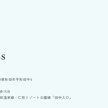
s
秋田県秋田市手形田中4
歩15分
田温泉線・仁別リゾート公園線「田中入口」