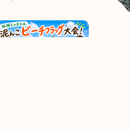
泥んこだらけだぜぃ！田植え〜稲刈り&収穫祭
026.5.3