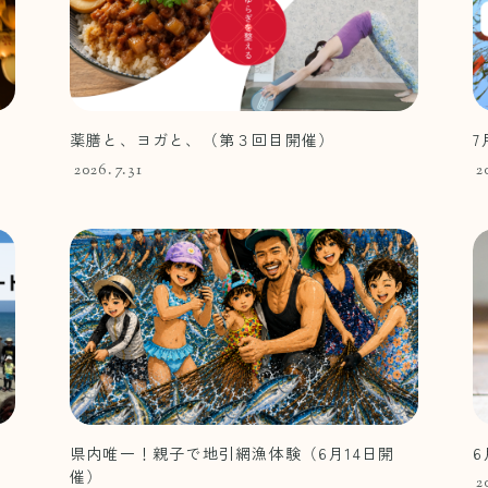
薬膳と、ヨガと、（第３回目開催）
7
2026.7.31
2
県内唯一！親子で地引網漁体験（6月14日開
催）
2